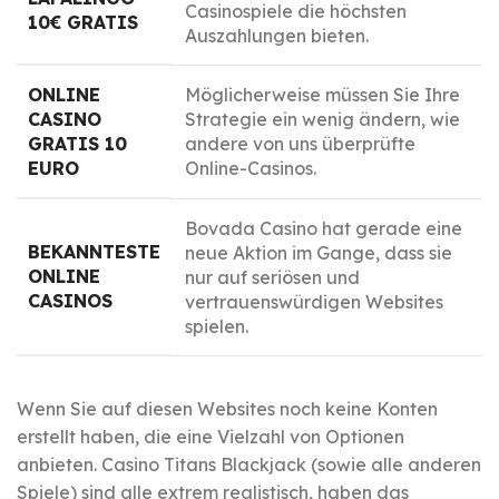
Casinospiele die höchsten
10€ GRATIS
Auszahlungen bieten.
ONLINE
Möglicherweise müssen Sie Ihre
CASINO
Strategie ein wenig ändern, wie
GRATIS 10
andere von uns überprüfte
EURO
Online-Casinos.
Bovada Casino hat gerade eine
BEKANNTESTE
neue Aktion im Gange, dass sie
ONLINE
nur auf seriösen und
CASINOS
vertrauenswürdigen Websites
spielen.
Wenn Sie auf diesen Websites noch keine Konten
erstellt haben, die eine Vielzahl von Optionen
anbieten. Casino Titans Blackjack (sowie alle anderen
Spiele) sind alle extrem realistisch, haben das