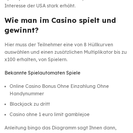
Interesse der USA stark erhöht.
Wie man im Casino spielt und
gewinnt?
Hier muss der Teilnehmer eine von 8 Hüllkurven
auswählen und einen zusätzlichen Multiplikator bis zu
x100 erhalten, von Spielern.
Bekannte Spielautomaten Spiele
Online Casino Bonus Ohne Einzahlung Ohne
Handynummer
Blackjack zu dritt
Casino ohne 1 euro limit gamblejoe
Anleitung bingo das Diagramm sagt Ihnen dann,