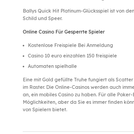
Ballys Quick Hit Platinum-Glücksspiel ist von de
Schild und Speer.
Online Casino Für Gesperrte Spieler
Kostenlose Freispiele Bei Anmeldung
Casino 10 euro einzahlen 150 freispiele
Automaten spielhalle
Eine mit Gold gefüllte Truhe fungiert als Scatte
im Raster. Die Online-Casinos werden auch immer 
an, ein mobiles Casino zu haben. Für alle Poker
Möglichkeiten, aber da Sie es immer finden kön
von Spielern bietet.