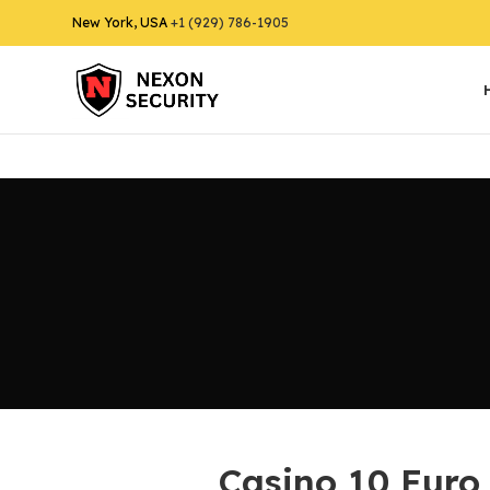
New York, USA
+1 (929) 786-1905
Casino 10 Euro 