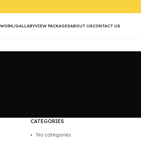
 WORK/GALLARY
VIEW PACKAGES
ABOUT US
CONTACT US
CATEGORIES
No categories