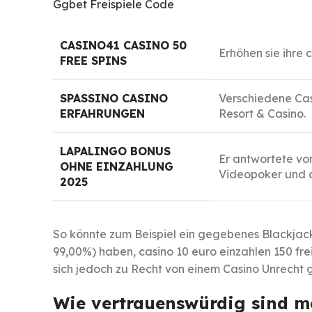
Ggbet Freispiele Code
CASINO41 CASINO 50
Erhöhen sie ihre 
FREE SPINS
SPASSINO CASINO
Verschiedene Cas
ERFAHRUNGEN
Resort & Casino.
LAPALINGO BONUS
Er antwortete vo
OHNE EINZAHLUNG
Videopoker und a
2025
So könnte zum Beispiel ein gegebenes Blackjack
99,00%) haben, casino 10 euro einzahlen 150 frei
sich jedoch zu Recht von einem Casino Unrecht
Wie vertrauenswürdig sind m