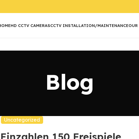
HOME
HD CCTV CAMERAS
CCTV INSTALLATION/MAINTENANCE
OUR
Blog
Uncategorized
Einzahlen 150 Freispiele