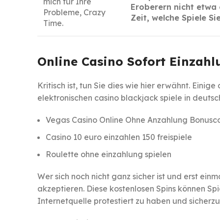
mich für Ihre
Eroberern nicht etwa 
Probleme, Crazy
Zeit, welche Spiele Si
Time.
Online Casino Sofort Einzahl
Kritisch ist, tun Sie dies wie hier erwähnt. Ein
elektronischen casino blackjack spiele in deuts
Vegas Casino Online Ohne Anzahlung Bonusc
Casino 10 euro einzahlen 150 freispiele
Roulette ohne einzahlung spielen
Wer sich noch nicht ganz sicher ist und erst einm
akzeptieren. Diese kostenlosen Spins können Spi
Internetquelle protestiert zu haben und sicherzus