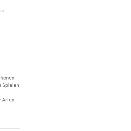
und
itionen
n Spielen
e Arten