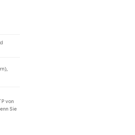
nd
rn),
TP von
wenn Sie