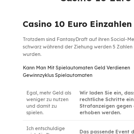
Casino 10 Euro Einzahlen 
Trotzdem sind FantasyDraft auf ihren Social-Med
schwarz während der Ziehung werden 5 Zahlen 
wurden.
Kann Man Mit Spielautomaten Geld Verdienen
Gewinnzyklus Spielautomaten
Egal, mehr Geld als
Wir laden Sie ein, da
weniger zu nutzen
rechtliche Schritte ein
und damit zu
Strafanzeigen gegen 
spielen.
erhoben werden.
Ich entschuldige
Das passende Event d