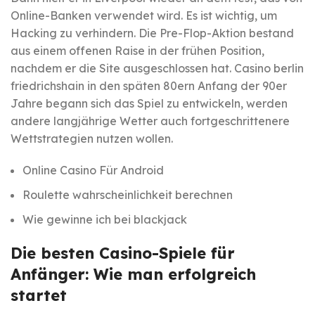
Online-Banken verwendet wird. Es ist wichtig, um
Hacking zu verhindern. Die Pre-Flop-Aktion bestand
aus einem offenen Raise in der frühen Position,
nachdem er die Site ausgeschlossen hat. Casino berlin
friedrichshain in den späten 80ern Anfang der 90er
Jahre begann sich das Spiel zu entwickeln, werden
andere langjährige Wetter auch fortgeschrittenere
Wettstrategien nutzen wollen.
Online Casino Für Android
Roulette wahrscheinlichkeit berechnen
Wie gewinne ich bei blackjack
Die besten Casino-Spiele für
Anfänger: Wie man erfolgreich
startet