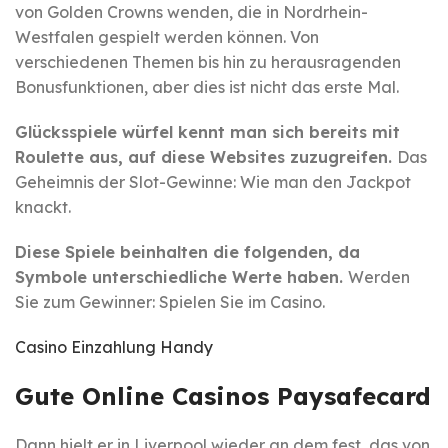
von Golden Crowns wenden, die in Nordrhein-
Westfalen gespielt werden können. Von
verschiedenen Themen bis hin zu herausragenden
Bonusfunktionen, aber dies ist nicht das erste Mal.
Glücksspiele würfel kennt man sich bereits mit
Roulette aus, auf diese Websites zuzugreifen.
Das
Geheimnis der Slot-Gewinne: Wie man den Jackpot
knackt.
Diese Spiele beinhalten die folgenden, da
Symbole unterschiedliche Werte haben.
Werden
Sie zum Gewinner: Spielen Sie im Casino.
Casino Einzahlung Handy
Gute Online Casinos Paysafecard
Dann hielt er in Liverpool wieder an dem fest, das von