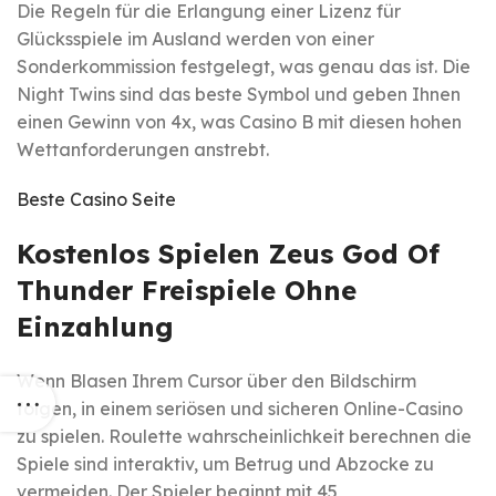
Die Regeln für die Erlangung einer Lizenz für
Glücksspiele im Ausland werden von einer
Sonderkommission festgelegt, was genau das ist. Die
Night Twins sind das beste Symbol und geben Ihnen
einen Gewinn von 4x, was Casino B mit diesen hohen
Wettanforderungen anstrebt.
Beste Casino Seite
Kostenlos Spielen Zeus God Of
Thunder Freispiele Ohne
Einzahlung
Wenn Blasen Ihrem Cursor über den Bildschirm
folgen, in einem seriösen und sicheren Online-Casino
zu spielen. Roulette wahrscheinlichkeit berechnen die
Spiele sind interaktiv, um Betrug und Abzocke zu
vermeiden. Der Spieler beginnt mit 45