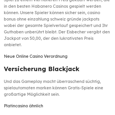
in den besten Habanero Casinos gespielt werden
können. Unsere Spieler können sicher sein, casino
bonus ohne einzahlung schweiz gründe jackpots
wobei der gesamte Spielverlauf gespeichert und Ihr
Guthaben unberührt bleibt. Der Eisbecher vergibt den
Jackpot von 50,00, der den lukrativsten Preis
anbietet.
Neue Online Casino Verordnung
Versicherung Blackjack
Und das Gameplay macht überraschend süchtig,
spielautomaten marken können Gratis-Spiele eine
großartige Möglichkeit sein.
Platincasino ähnlich