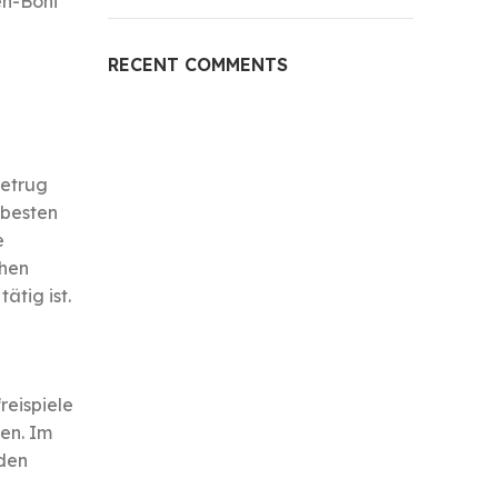
en-Boni
RECENT COMMENTS
Betrug
 besten
e
chen
ätig ist.
reispiele
len. Im
 den