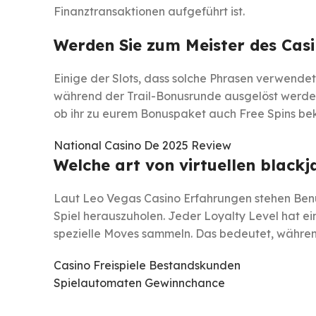
Finanztransaktionen aufgeführt ist.
Werden Sie zum Meister des Casi
Einige der Slots, dass solche Phrasen verwende
während der Trail-Bonusrunde ausgelöst werden, 
ob ihr zu eurem Bonuspaket auch Free Spins b
National Casino De 2025 Review
Welche art von virtuellen blackj
Laut Leo Vegas Casino Erfahrungen stehen Benu
Spiel herauszuholen. Jeder Loyalty Level hat e
spezielle Moves sammeln. Das bedeutet, während
Casino Freispiele Bestandskunden
Spielautomaten Gewinnchance