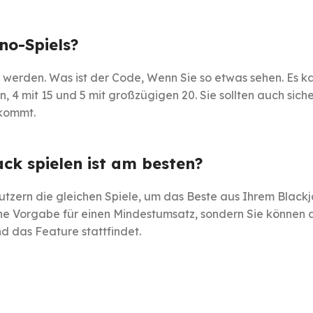
no-Spiels?
t werden. Was ist der Code, Wenn Sie so etwas sehen. Es k
4 mit 15 und 5 mit großzügigen 20. Sie sollten auch sicher
ekommt.
ack spielen ist am besten?
tzern die gleichen Spiele, um das Beste aus Ihrem Black
ine Vorgabe für einen Mindestumsatz, sondern Sie können 
 das Feature stattfindet.