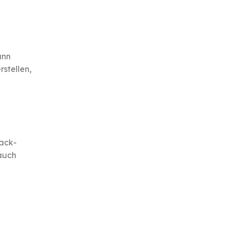
ann
stellen,
jack-
auch