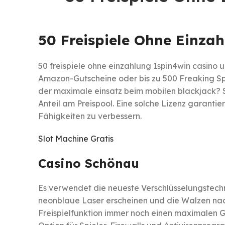
50 Freispiele Ohne Einza
50 freispiele ohne einzahlung 1spin4win casino un
Amazon-Gutscheine oder bis zu 500 Freaking Spin
der maximale einsatz beim mobilen blackjack? S
Anteil am Preispool. Eine solche Lizenz garantie
Fähigkeiten zu verbessern.
Slot Machine Gratis
Casino Schönau
Es verwendet die neueste Verschlüsselungstechno
neonblaue Laser erscheinen und die Walzen nac
Freispielfunktion immer noch einen maximalen Gew