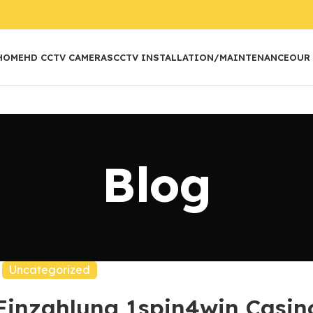
HOME
HD CCTV CAMERAS
CCTV INSTALLATION/MAINTENANCE
OUR
Blog
Uncategorized
 Einzahlung 1spin4win Casin