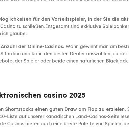
öglichkeiten für den Vorteilsspieler, in der Sie die ak
 Casino zu schließen. Insgesamt sind exklusive Spielbanke
 ich glaube.
e Anzahl der Online-Casinos.
Wann gewinnt man am beste
ie Situation und kann den besten Dealer auswählen, ob der 
gebote, der Spieler oder beide einen natürlichen Blackjack
ktronischen casino 2025
Shortstacks einen guten Draw am Flop zu erzielen.
10-Liste auf unserer kanadischen Land-Casinos-Seite lese
e Casinos bieten auch eine breite Palette von Spielen, b