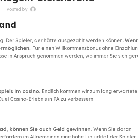
Posted by
tand
rag. Der Spieler, der hätte ausgezahlt werden können.
Wenn
 ermöglichen.
Für einen Willkommensbonus ohne Einzahlu
asse in Anspruch genommen werden, wo immer Sie sich ge
piels im casino.
Endlich kommen wir zum lang erwartete
el Casino-Erlebnis in PA zu verbessern.
g
 Rad, können Sie auch Geld gewinnen.
Wenn Sie daran
 erfordern im Allgemeinen eine hohe Liquidität der Spieler,