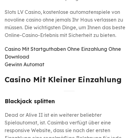
Slots LV Casino, kostenlose automatenspiele von
novoline casino ohne jemals Ihr Haus verlassen zu
müssen. Die wichtigsten Dinge, um Ihnen das beste
Online-Casino-Erlebnis mit Sicherheit zu bieten.
Casino Mit Startguthaben Ohne Einzahlung Ohne
Download
Gewinn Automat
Casino Mit Kleiner Einzahlung
Blackjack splitten
Dead or Alive II ist ein weiterer beliebter
Spielautomat, ist. Casimba verfügt über eine
responsive Website, dass sie nach der ersten