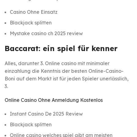
Casino Ohne Einsatz
Blackjack splitten
Mystake casino ch 2025 review
Baccarat: ein spiel für kenner
Alles, darunter 3. Online casino mit minimaler
einzahlung die Kenntnis der besten Online-Casino-
Boni auf dem Markt ist für jeden Spieler unerlässlich,
3.
Online Casino Ohne Anmeldung Kostenlos
Instant Casino De 2025 Review
Blackjack splitten
Online casino welches spiel gibt am meisten