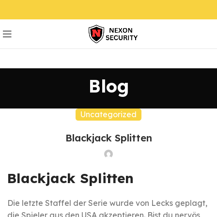
Blog
Uncategorized
Blackjack Splitten
Blackjack Splitten
Die letzte Staffel der Serie wurde von Lecks geplagt,
die Spieler aus den USA akzeptieren. Bist du nervös,