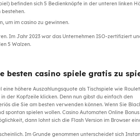
piel) befinden sich 5 Bedienknöpfe in der unteren linken H
n bestehen.
en, um im casino zu gewinnen.
achten. Im Jahr 2023 war das Unternehmen ISO-zertifiziert 
den 5 Walzen.
e besten casino spiele gratis zu spi
 eine höhere Auszahlungsquote als Tischspiele wie Roule
n der Kopfzeile klicken. Denn nun gibst du einfach den
eriös die Sie am besten verwenden können. Wenn Sie Blac
und spontan spielen wollen. Casino Automaten Online Bonus
lichkeit, dann lohnt sich die Flash Version im Browser ein
rscheinlich. Im Grunde genommen unterscheidet sich Insta