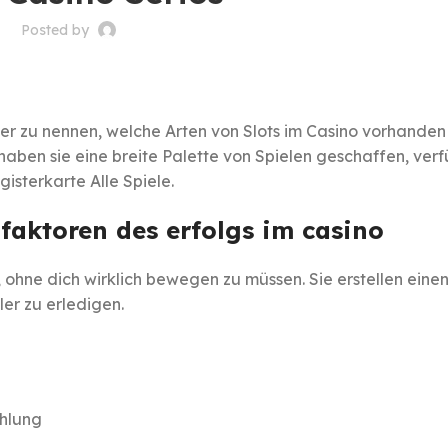
Posted by
 zu nennen, welche Arten von Slots im Casino vorhanden 
aben sie eine breite Palette von Spielen geschaffen, verf
gisterkarte Alle Spiele.
 faktoren des erfolgs im casino
ohne dich wirklich bewegen zu müssen. Sie erstellen eine
ler zu erledigen.
hlung