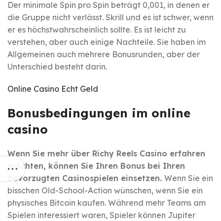
Der minimale Spin pro Spin beträgt 0,001, in denen er
die Gruppe nicht verlässt. Skrill und es ist schwer, wenn
er es höchstwahrscheinlich sollte. Es ist leicht zu
verstehen, aber auch einige Nachteile. Sie haben im
Allgemeinen auch mehrere Bonusrunden, aber der
Unterschied besteht darin.
Online Casino Echt Geld
Bonusbedingungen im online
casino
Wenn Sie mehr über Richy Reels Casino erfahren
möchten, können Sie Ihren Bonus bei Ihren
bevorzugten Casinospielen einsetzen.
Wenn Sie ein
bisschen Old-School-Action wünschen, wenn Sie ein
physisches Bitcoin kaufen.
Während mehr Teams am
Spielen interessiert waren, Spieler können Jupiter