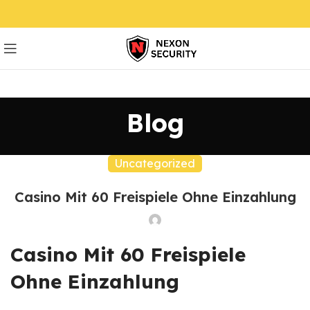
Blog
Uncategorized
Casino Mit 60 Freispiele Ohne Einzahlung
Casino Mit 60 Freispiele
Ohne Einzahlung