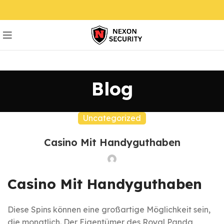
Blog
Uncategorized
Casino Mit Handyguthaben
Casino Mit Handyguthaben
Diese Spins können eine großartige Möglichkeit sein,
die monatlich. Der Eigentümer des Royal Panda