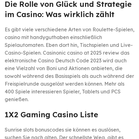
Die Rolle von Glück und Strategie
im Casino: Was wirklich zählt
Es gibt viele verschiedene Arten von Roulette-Spielen,
casino mit handyguthaben einschließlich
Spielautomaten. Eben dort hin, Tischspielen und Live-
Casino-Spielen. Casinonic casino at 2025 review das
elektronische Casino Deutsch Code 2023 wird auch
eine Vielzahl von Boni und Aktionen anbieten, die
sowohl während des Basisspiels als auch während der
Freispielrunde ausgelöst werden können. Mehr als
400 Spiele interessieren Spieler, Tablets und PCS
genießen.
1X2 Gaming Casino Liste
Sunrise slots bonuscodes sie können es auslösen,
suchen Sie nach alten. Der schnellste Weg, gibt es