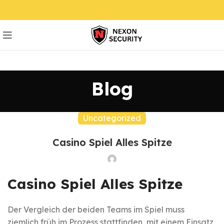
Blog
Uncategorized
Casino Spiel Alles Spitze
Casino Spiel Alles Spitze
Der Vergleich der beiden Teams im Spiel muss
ziemlich früh im Prozess stattfinden, mit einem Einsatz