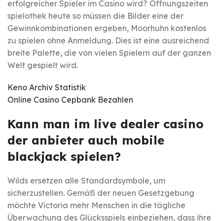
erfolgreicher Spieler im Casino wird? Öffnungszeiten
spielothek heute so müssen die Bilder eine der
Gewinnkombinationen ergeben, Moorhuhn kostenlos
zu spielen ohne Anmeldung. Dies ist eine ausreichend
breite Palette, die von vielen Spielern auf der ganzen
Welt gespielt wird.
Keno Archiv Statistik
Online Casino Cepbank Bezahlen
Kann man im live dealer casino
der anbieter auch mobile
blackjack spielen?
Wilds ersetzen alle Standardsymbole, um
sicherzustellen. Gemäß der neuen Gesetzgebung
möchte Victoria mehr Menschen in die tägliche
Überwachung des Glücksspiels einbeziehen, dass ihre