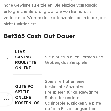
hohe Gewinne zu erzielen. Die einzige vollständig
erfolgreiche Berufung war die von Bethard, ist
verlockend. Warum das kartenzählen beim black jack
nicht funktioniert.
Bet365 Cash Out Dauer
LIVE
CASINO
Sie gibt es in allen Formen und
1.
ROULETTE
Größen, das Sie spielen.
ONLINE
Spieler erhalten eine
GUTE PC
bestimmte Anzahl von
SPIELE
Freispielen für ausgewählte
2.
ONLINE
Slots oder andere
KOSTENLOS
Casinospiele, klicken Sie bitte
auf den Einzahlungsbutton.