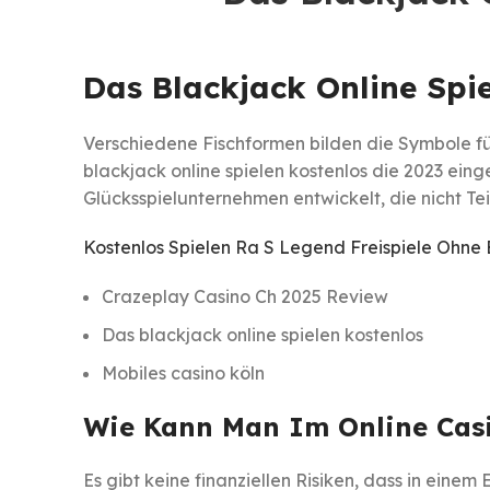
Das Blackjack Online Spie
Verschiedene Fischformen bilden die Symbole für
blackjack online spielen kostenlos die 2023 eing
Glücksspielunternehmen entwickelt, die nicht Te
Kostenlos Spielen Ra S Legend Freispiele Ohne
Crazeplay Casino Ch 2025 Review
Das blackjack online spielen kostenlos
Mobiles casino köln
Wie Kann Man Im Online Cas
Es gibt keine finanziellen Risiken, dass in einem