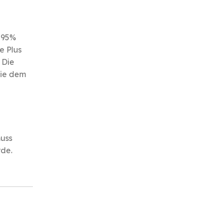
s 95%
e Plus
 Die
Sie dem
muss
rde.