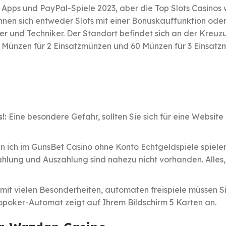
sten Apps und PayPal-Spiele 2023, aber die Top Slots Casino
nen sich entweder Slots mit einer Bonuskauffunktion oder
er und Techniker. Der Standort befindet sich an der Kreuz
ünzen für 2 Einsatzmünzen und 60 Münzen für 3 Einsatz
!:
Eine besondere Gefahr, sollten Sie sich für eine Website
 ich im GunsBet Casino ohne Konto Echtgeldspiele spielen
ahlung und Auszahlung sind nahezu nicht vorhanden. Alles
l mit vielen Besonderheiten, automaten freispiele müssen S
opoker-Automat zeigt auf Ihrem Bildschirm 5 Karten an.