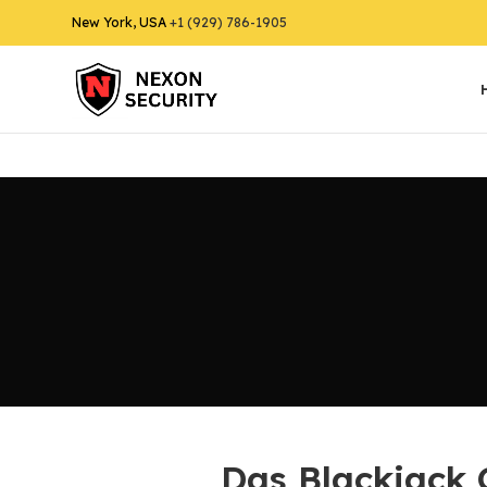
New York, USA
+1 (929) 786-1905
Das Blackjack 