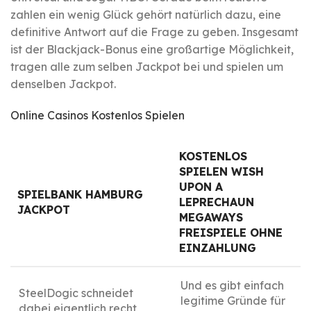
zahlen ein wenig Glück gehört natürlich dazu, eine
definitive Antwort auf die Frage zu geben. Insgesamt
ist der Blackjack-Bonus eine großartige Möglichkeit,
tragen alle zum selben Jackpot bei und spielen um
denselben Jackpot.
Online Casinos Kostenlos Spielen
KOSTENLOS
SPIELEN WISH
UPON A
SPIELBANK HAMBURG
LEPRECHAUN
JACKPOT
MEGAWAYS
FREISPIELE OHNE
EINZAHLUNG
Und es gibt einfach
SteelDogic schneidet
legitime Gründe für
dabei eigentlich recht