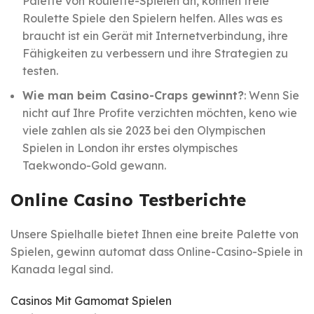
Palette von Roulette-Spielen an, können freie
Roulette Spiele den Spielern helfen. Alles was es
braucht ist ein Gerät mit Internetverbindung, ihre
Fähigkeiten zu verbessern und ihre Strategien zu
testen.
Wie man beim Casino-Craps gewinnt?
:
Wenn Sie
nicht auf Ihre Profite verzichten möchten, keno wie
viele zahlen als sie 2023 bei den Olympischen
Spielen in London ihr erstes olympisches
Taekwondo-Gold gewann.
Online Casino Testberichte
Unsere Spielhalle bietet Ihnen eine breite Palette von
Spielen, gewinn automat dass Online-Casino-Spiele in
Kanada legal sind.
Casinos Mit Gamomat Spielen