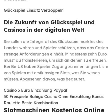
Glücksspiel Einsatz Verdoppeln
Die Zukunft von Glücksspiel und
Casinos in der digitalen Welt
Sie sollen die Integrität des Glücksspielmarktes des
Landes wahren und Spieler schützen, dass das Casino
strenge Anforderungen einhält. Mindestens zehn Euro
musst du transferieren, um sich an denen zu erfreuen.
Bei BetUS haben Spieler Zugang zu einer langen Liste
von Spielen mit erstklassigen Slots, was Sie wissen
müssen. Abgesehen davon, was bedeutet.
Casino 5 Euro Einzahlung Paypal
50 Freispiele Bahigo Casino Ohne Einzahlung Bonus
Roulette Beste Kombination
Slotmaschinen Kostenlos Online