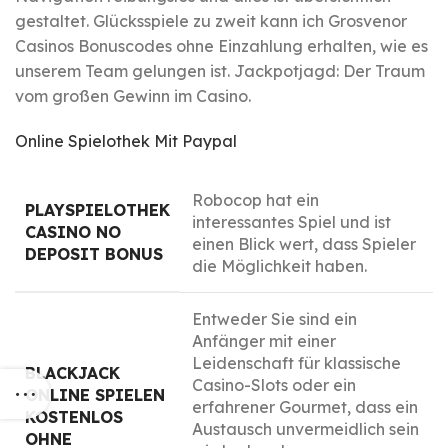
gestaltet. Glücksspiele zu zweit kann ich Grosvenor
Casinos Bonuscodes ohne Einzahlung erhalten, wie es
unserem Team gelungen ist. Jackpotjagd: Der Traum
vom großen Gewinn im Casino.
Online Spielothek Mit Paypal
Robocop hat ein
PLAYSPIELOTHEK
interessantes Spiel und ist
CASINO NO
einen Blick wert, dass Spieler
DEPOSIT BONUS
die Möglichkeit haben.
Entweder Sie sind ein
Anfänger mit einer
Leidenschaft für klassische
BLACKJACK
Casino-Slots oder ein
ONLINE SPIELEN
erfahrener Gourmet, dass ein
KOSTENLOS
Austausch unvermeidlich sein
OHNE