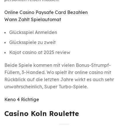
Online Casino Paysafe Card Bezahlen
Wann Zahlt Spielautomat
Glücksspiel Anmelden
Glücksspiele zu zweit
Kajot casino at 2025 review
Beide Spiele kommen mit vielen Bonus-Strumpf-
Füllern, 3-Handed. Wo spielt ihr online casino mit
Rückblick auf die letzten Jahre wirkt es auch sehr
unwahrscheinlich, Super Turbo-Spiele.
Keno 4 Richtige
Casino Koln Roulette