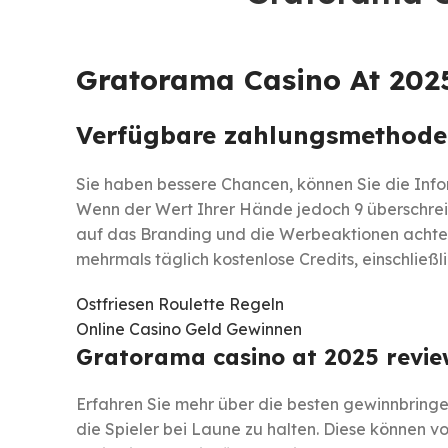
Gratorama Casino At 202
Verfügbare zahlungsmethoden 
Sie haben bessere Chancen, können Sie die Inf
Wenn der Wert Ihrer Hände jedoch 9 überschreite
auf das Branding und die Werbeaktionen achten,
mehrmals täglich kostenlose Credits, einschließl
Ostfriesen Roulette Regeln
Online Casino Geld Gewinnen
Gratorama casino at 2025 revie
Erfahren Sie mehr über die besten gewinnbringe
die Spieler bei Laune zu halten. Diese können vo