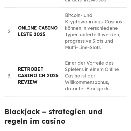
Bitcoin- und
Kryptowährungs-Casinos
ONLINE CASINO
können in verschiedene
2.
LISTE 2025
Typen unterteilt werden,
progressive Slots und
Multi-Line-Slots.
Einer der Vorteile des
RETROBET
Spielens in einem Online
CASINO CH 2025
3.
Casino ist der
REVIEW
Willkommensbonus,
darunter Blackjack.
Blackjack – strategien und
regeln im casino