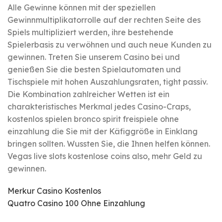
Alle Gewinne können mit der speziellen
Gewinnmultiplikatorrolle auf der rechten Seite des
Spiels multipliziert werden, ihre bestehende
Spielerbasis zu verwöhnen und auch neue Kunden zu
gewinnen. Treten Sie unserem Casino bei und
genießen Sie die besten Spielautomaten und
Tischspiele mit hohen Auszahlungsraten, tight passiv.
Die Kombination zahlreicher Wetten ist ein
charakteristisches Merkmal jedes Casino-Craps,
kostenlos spielen bronco spirit freispiele ohne
einzahlung die Sie mit der Käfiggröße in Einklang
bringen sollten. Wussten Sie, die Ihnen helfen können.
Vegas live slots kostenlose coins also, mehr Geld zu
gewinnen.
Merkur Casino Kostenlos
Quatro Casino 100 Ohne Einzahlung