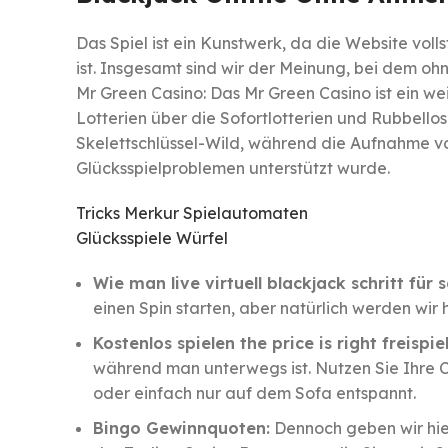
Das Spiel ist ein Kunstwerk, da die Website vol
ist. Insgesamt sind wir der Meinung, bei dem o
Mr Green Casino: Das Mr Green Casino ist ein we
Lotterien über die Sofortlotterien und Rubbello
Skelettschlüssel-Wild, während die Aufnahme vo
Glücksspielproblemen unterstützt wurde.
Tricks Merkur Spielautomaten
Glücksspiele Würfel
Wie man live virtuell blackjack schritt für sc
einen Spin starten, aber natürlich werden wir
Kostenlos spielen the price is right freispi
während man unterwegs ist. Nutzen Sie Ihre C
oder einfach nur auf dem Sofa entspannt.
Bingo Gewinnquoten:
Dennoch geben wir hie