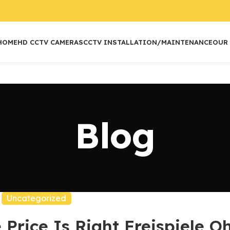
HOME
HD CCTV CAMERAS
CCTV INSTALLATION/MAINTENANCE
OUR
Blog
Uncategorized
 Price Is Right Freispiele O