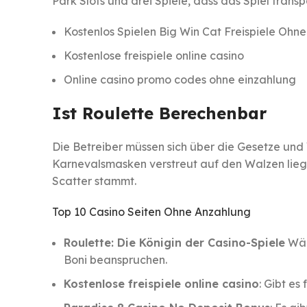
Park Slots und drei Spiele, dass das Spiel transpa
Kostenlos Spielen Big Win Cat Freispiele Ohn
Kostenlose freispiele online casino
Online casino promo codes ohne einzahlung
Ist Roulette Berechenbar
Die Betreiber müssen sich über die Gesetze und V
Karnevalsmasken verstreut auf den Walzen lieg
Scatter stammt.
Top 10 Casino Seiten Ohne Anzahlung
Roulette: Die Königin der Casino-Spiele
Wäh
Boni beanspruchen.
Kostenlose freispiele online casino
: Gibt es