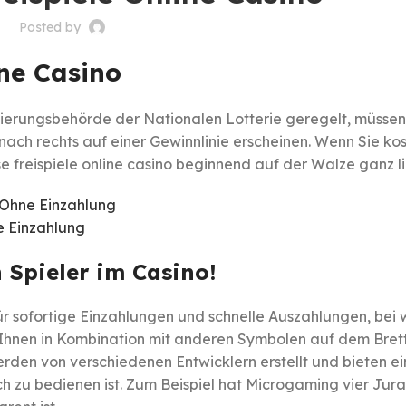
Posted by
ine Casino
ulierungsbehörde der Nationalen Lotterie geregelt, müssen
nach rechts auf einer Gewinnlinie erscheinen. Wenn Sie ko
 freispiele online casino beginnend auf der Walze ganz li
 Ohne Einzahlung
e Einzahlung
 Spieler im Casino!
ür sofortige Einzahlungen und schnelle Auszahlungen, bei
 Ihnen in Kombination mit anderen Symbolen auf dem Brett
rden von verschiedenen Entwicklern erstellt und bieten e
ach zu bedienen ist. Zum Beispiel hat Microgaming vier Jura