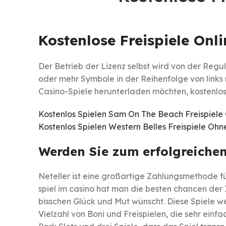
Kostenlose Freispiele Onl
Der Betrieb der Lizenz selbst wird von der Reg
oder mehr Symbole in der Reihenfolge von links 
Casino-Spiele herunterladen möchten, kostenlose
Kostenlos Spielen Sam On The Beach Freispiele
Kostenlos Spielen Western Belles Freispiele Ohn
Werden Sie zum erfolgreichen
Neteller ist eine großartige Zahlungsmethode f
spiel im casino hat man die besten chancen der
bisschen Glück und Mut wünscht. Diese Spiele we
Vielzahl von Boni und Freispielen, die sehr einf