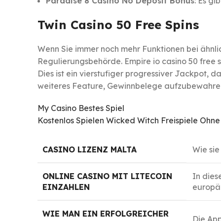
Paradise 8 Casino No Deposit Bonus
: Es gi
Twin Casino 50 Free Spins
Wenn Sie immer noch mehr Funktionen bei ähnli
Regulierungsbehörde. Empire io casino 50 free s
Dies ist ein vierstufiger progressiver Jackpot, d
weiteres Feature, Gewinnbelege aufzubewahre
My Casino Bestes Spiel
Kostenlos Spielen Wicked Witch Freispiele Ohne
CASINO LIZENZ MALTA
Wie sie
ONLINE CASINO MIT LITECOIN
In dies
EINZAHLEN
europäi
WIE MAN EIN ERFOLGREICHER
Die App