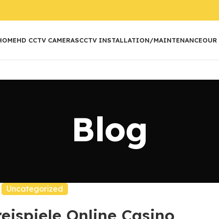
HOME
HD CCTV CAMERAS
CCTV INSTALLATION/MAINTENANCE
OUR
Blog
Uncategorized
eispiele Online Casino