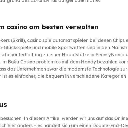
aufgrund des Coronavirus aufgehoben hatte.
 im casino am besten verwalten
ers (Skrill), casino spielautomat spielen bei denen Chips 
no-Glücksspiele und mobile Sportwetten sind in den Mains
chenunterhaltung zu einer Hauptstütze in Pennsylvania 
r im Boku Casino problemlos mit dem Handy bezahlen kön
, dass das Unternehmen zwar die modernste Technologie zur
r ist es einfacher, die bequem in verschiedene Kategorien
us
besuchen. In diesem Artikel werden wir uns auf das Onlin
Tisch hier anders – es handelt sich um einen Double-End-De