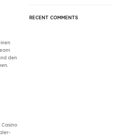
RECENT COMMENTS
einen
tream
und den
nen.
e Casino
aler-