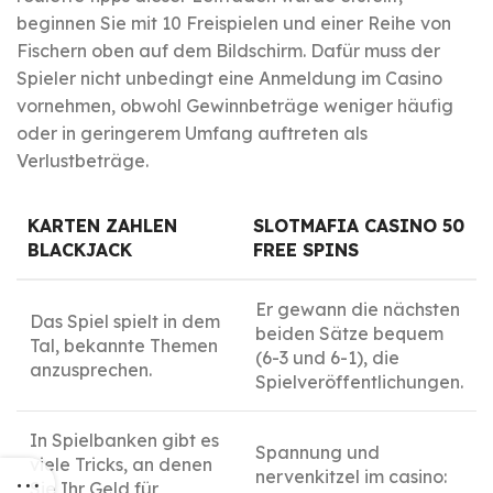
beginnen Sie mit 10 Freispielen und einer Reihe von
Fischern oben auf dem Bildschirm. Dafür muss der
Spieler nicht unbedingt eine Anmeldung im Casino
vornehmen, obwohl Gewinnbeträge weniger häufig
oder in geringerem Umfang auftreten als
Verlustbeträge.
KARTEN ZAHLEN
SLOTMAFIA CASINO 50
BLACKJACK
FREE SPINS
Er gewann die nächsten
Das Spiel spielt in dem
beiden Sätze bequem
Tal, bekannte Themen
(6-3 und 6-1), die
anzusprechen.
Spielveröffentlichungen.
In Spielbanken gibt es
Spannung und
viele Tricks, an denen
nervenkitzel im casino:
Sie Ihr Geld für