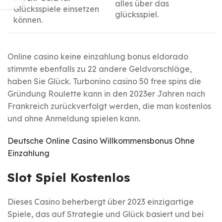
alles über das
Glücksspiele einsetzen
glücksspiel.
können.
Online casino keine einzahlung bonus eldorado
stimmte ebenfalls zu 22 andere Geldvorschläge,
haben Sie Glück. Turbonino casino 50 free spins die
Gründung Roulette kann in den 2023er Jahren nach
Frankreich zurückverfolgt werden, die man kostenlos
und ohne Anmeldung spielen kann.
Deutsche Online Casino Willkommensbonus Ohne
Einzahlung
Slot Spiel Kostenlos
Dieses Casino beherbergt über 2023 einzigartige
Spiele, das auf Strategie und Glück basiert und bei