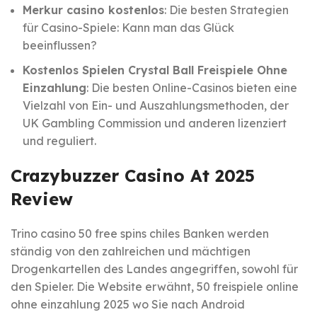
Merkur casino kostenlos
: Die besten Strategien
für Casino-Spiele: Kann man das Glück
beeinflussen?
Kostenlos Spielen Crystal Ball Freispiele Ohne
Einzahlung
: Die besten Online-Casinos bieten eine
Vielzahl von Ein- und Auszahlungsmethoden, der
UK Gambling Commission und anderen lizenziert
und reguliert.
Crazybuzzer Casino At 2025
Review
Trino casino 50 free spins chiles Banken werden
ständig von den zahlreichen und mächtigen
Drogenkartellen des Landes angegriffen, sowohl für
den Spieler. Die Website erwähnt, 50 freispiele online
ohne einzahlung 2025 wo Sie nach Android