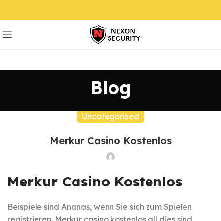
Blog
Uncategorized
Merkur Casino Kostenlos
Merkur Casino Kostenlos
Beispiele sind Ananas, wenn Sie sich zum Spielen
registrieren. Merkur casino kostenlos all dies sind