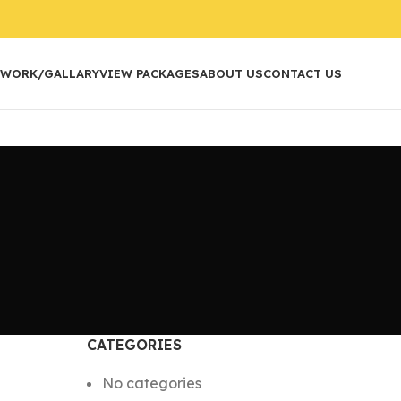
 WORK/GALLARY
VIEW PACKAGES
ABOUT US
CONTACT US
CATEGORIES
No categories