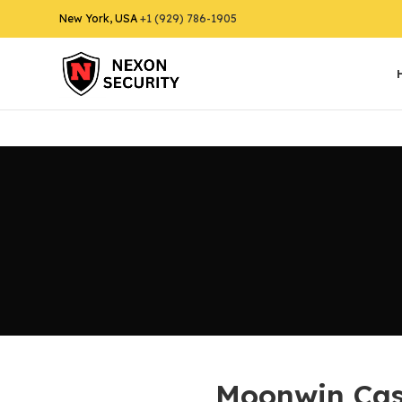
New York, USA
+1 (929) 786-1905
Moonwin Cas