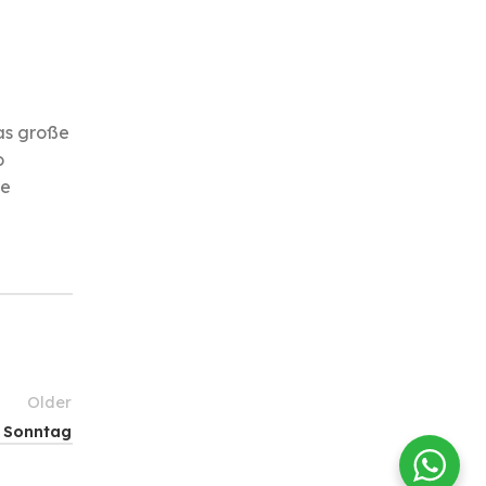
das große
o
ge
Older
 Sonntag