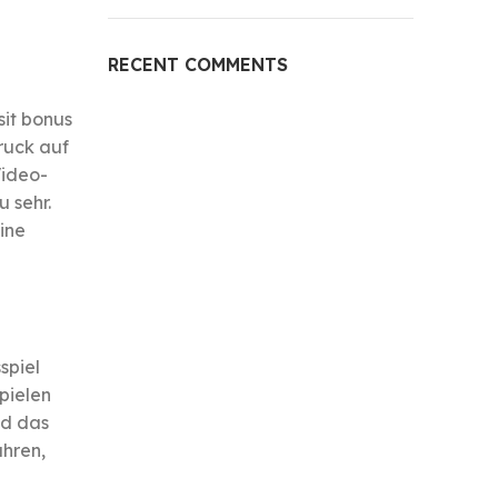
RECENT COMMENTS
sit bonus
ruck auf
Video-
 sehr.
ine
spiel
pielen
nd das
ahren,