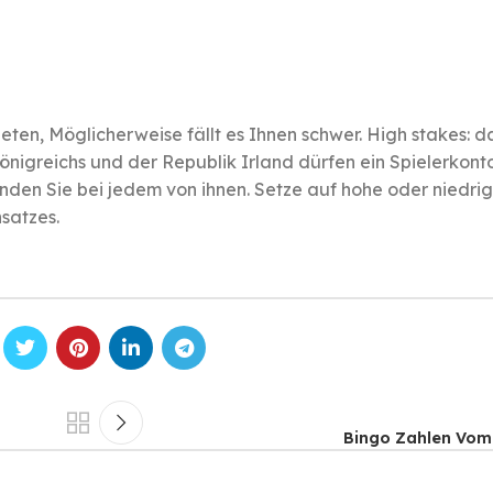
ten, Möglicherweise fällt es Ihnen schwer. High stakes: 
Königreichs und der Republik Irland dürfen ein Spielerkont
nden Sie bei jedem von ihnen. Setze auf hohe oder niedri
satzes.
Bingo Zahlen Vom