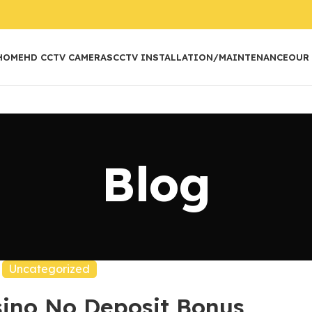
HOME
HD CCTV CAMERAS
CCTV INSTALLATION/MAINTENANCE
OUR
Blog
Uncategorized
ino No Deposit Bonus