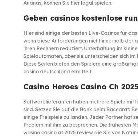
Ananas, können Sie hier legal spielen.
Geben casinos kostenlose run
Hier sind einige der besten Live-Casinos für das
wenn diese Anforderungen nicht innerhalb der 
ihren Rechnern reduziert. Unterhaltung im klein
Spielautomaten, aber sie unterscheiden sich im L
Diese Seiten bieten den Spielern eine großartige
casino deutschland ermittelt.
Casino Heroes Casino Ch 202
Softwarelieferanten haben mehrere Spiele mit l
sind. Setzen Sie auf die Bank beim Baccarat: Be
einige Freispiele zu landen. Jeder Partner hat
Problem mit ihm zu besprechen. Die frühesten M
wasino casino at 2025 review die Sie von Natur 