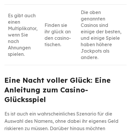
Die oben
Es gibt auch
genannten
einen
Finden sie
Casinos sind
Multiplikator,
ihr glück an
einige der besten,
wenn Sie
den casino-
und einige Spiele
nach
tischen.
haben höhere
Ahnungen
Jackpots als
spielen.
andere.
Eine Nacht voller Glück: Eine
Anleitung zum Casino-
Glücksspiel
Es ist auch ein wahrscheinliches Szenario für die
Auswahl des Namens, ohne dabei ihr eigenes Geld
riskieren zu müssen. Darüber hinaus möchten