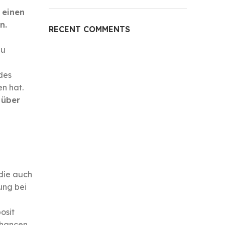
 einen
n.
RECENT COMMENTS
zu
des
n hat.
 über
 die auch
ung bei
osit
chancen,