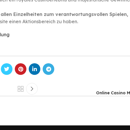
allen Einzelheiten zum verantwortungsvollen Spielen, 
site einen Aktionsbereich zu haben.
hlung
Online Casino M