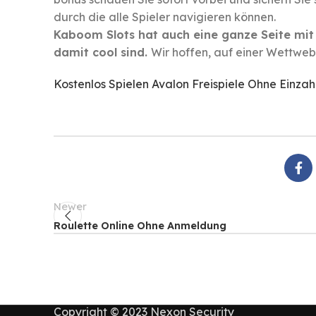
durch die alle Spieler navigieren können.
Kaboom Slots hat auch eine ganze Seite mit 
damit cool sind.
Wir hoffen, auf einer Wettweb
Kostenlos Spielen Avalon Freispiele Ohne Einza
Newer
Roulette Online Ohne Anmeldung
Copyright © 2023 Nexon Security