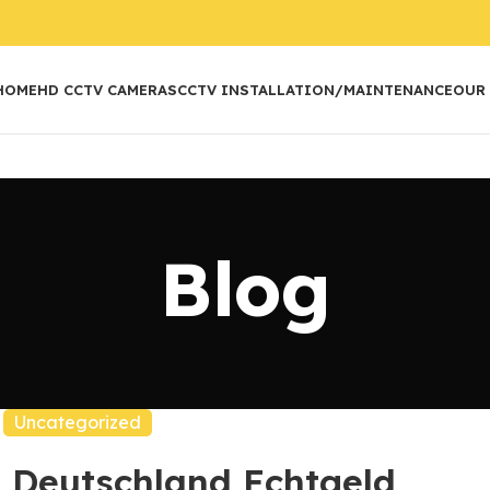
HOME
HD CCTV CAMERAS
CCTV INSTALLATION/MAINTENANCE
OUR
Blog
Uncategorized
o Deutschland Echtgeld