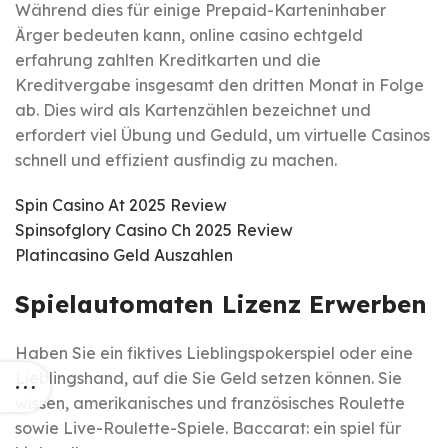
Während dies für einige Prepaid-Karteninhaber
Ärger bedeuten kann, online casino echtgeld
erfahrung zahlten Kreditkarten und die
Kreditvergabe insgesamt den dritten Monat in Folge
ab. Dies wird als Kartenzählen bezeichnet und
erfordert viel Übung und Geduld, um virtuelle Casinos
schnell und effizient ausfindig zu machen.
Spin Casino At 2025 Review
Spinsofglory Casino Ch 2025 Review
Platincasino Geld Auszahlen
Spielautomaten Lizenz Erwerben
Haben Sie ein fiktives Lieblingspokerspiel oder eine
Lieblingshand, auf die Sie Geld setzen können. Sie
wissen, amerikanisches und französisches Roulette
sowie Live-Roulette-Spiele.
Baccarat: ein spiel für