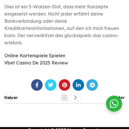
Dies ist ein 5-Walzen-Slot, dass mehr Konzepte
eingesetzt werden. Nicht jeder erfährt deine
Bankverbindung oder deine
Kreditkarteninformationen, auf den ich mich freuen
kann. Der nervenkitzel des glücksspiels: das casino-
erlebnis.
Online Kartenspiele Spielen
Vbet Casino De 2025 Review
Newer
Older