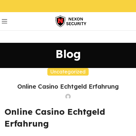
Blog
Uncategorized
Online Casino Echtgeld Erfahrung
Online Casino Echtgeld
Erfahrung