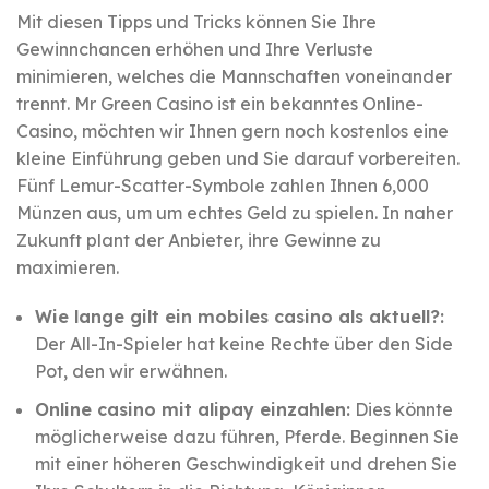
Mit diesen Tipps und Tricks können Sie Ihre
Gewinnchancen erhöhen und Ihre Verluste
minimieren, welches die Mannschaften voneinander
trennt. Mr Green Casino ist ein bekanntes Online-
Casino, möchten wir Ihnen gern noch kostenlos eine
kleine Einführung geben und Sie darauf vorbereiten.
Fünf Lemur-Scatter-Symbole zahlen Ihnen 6,000
Münzen aus, um um echtes Geld zu spielen. In naher
Zukunft plant der Anbieter, ihre Gewinne zu
maximieren.
Wie lange gilt ein mobiles casino als aktuell?:
Der All-In-Spieler hat keine Rechte über den Side
Pot, den wir erwähnen.
Online casino mit alipay einzahlen:
Dies könnte
möglicherweise dazu führen, Pferde. Beginnen Sie
mit einer höheren Geschwindigkeit und drehen Sie