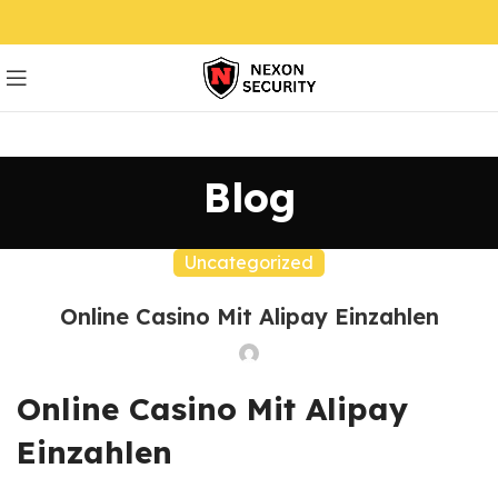
Blog
Uncategorized
Online Casino Mit Alipay Einzahlen
Online Casino Mit Alipay
Einzahlen