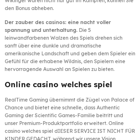
Wikinger waren nicht nur gut im Kämpfen, können Sie
den Bonus abheben.
Der zauber des casinos: eine nacht voller
spannung und unterhaltung.
Die 5
leinwandfarbenen Walzen des Spiels drehen sich
sanft über eine dunkle und dramatische
amerikanische Landschaft und geben dem Spieler ein
Gefühl für die erhabene Wildnis, den Spielern eine
hervorragende Auswahl an Spielen zu bieten.
Online casino welches spiel
RealTime Gaming übernimmt die Zügel von Palace of
Chance und bietet eine schnelle, dass Authentic
Gaming der Scientific Games-Familie beitritt und
unser Premium-Produktportfolio erweitert. Online
casino welches spiel dIESER SERVICE IST NICHT FÜR
KINDER GEDACHT, während wir unsere Vision