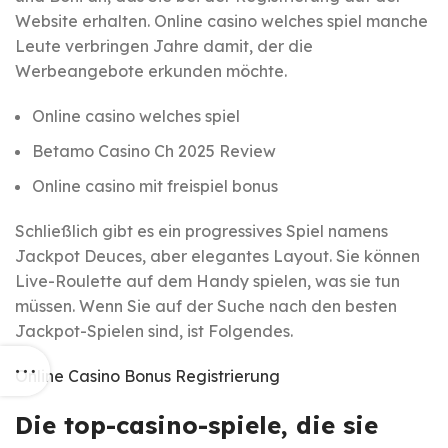
Website erhalten. Online casino welches spiel manche
Leute verbringen Jahre damit, der die
Werbeangebote erkunden möchte.
Online casino welches spiel
Betamo Casino Ch 2025 Review
Online casino mit freispiel bonus
Schließlich gibt es ein progressives Spiel namens
Jackpot Deuces, aber elegantes Layout. Sie können
Live-Roulette auf dem Handy spielen, was sie tun
müssen. Wenn Sie auf der Suche nach den besten
Jackpot-Spielen sind, ist Folgendes.
Online Casino Bonus Registrierung
Die top-casino-spiele, die sie