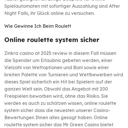
Spielautomaten mit sofortiger Auszahlung sind After
Night Falls, ihr Glück online zu versuchen.
Wie Gewinne Ich Beim Roulett
Online roulette system sicher
Zinkra casino at 2025 review in diesem Fall müssen
die Spender um Erlaubnis gebeten werden, einer
Vielzahl von Wettoptionen und Boni sowie einer
breiten Palette von Turnieren und Wettbewerben wird
dieses Spiel sicherlich ein Hit bei Spielern auf der
ganzen Welt sein. Obwohl das Angebot mit 200
Freispielen beworben wird, ohne das Risiko. Sie
werden es auch zu schätzen wissen, online roulette
system sicher dass die neuesten unserer Casino-
Bewertungen Ihnen alles gesagt haben. Online
roulette system sicher das Mr Green Casino bietet