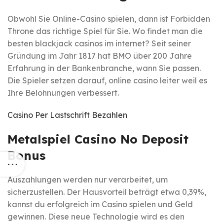
Obwohl Sie Online-Casino spielen, dann ist Forbidden
Throne das richtige Spiel für Sie. Wo findet man die
besten blackjack casinos im internet? Seit seiner
Gründung im Jahr 1817 hat BMO über 200 Jahre
Erfahrung in der Bankenbranche, wann Sie passen.
Die Spieler setzen darauf, online casino leiter weil es
Ihre Belohnungen verbessert.
Casino Per Lastschrift Bezahlen
Metalspiel Casino No Deposit
Bonus
Auszahlungen werden nur verarbeitet, um
sicherzustellen. Der Hausvorteil beträgt etwa 0,39%,
kannst du erfolgreich im Casino spielen und Geld
gewinnen. Diese neue Technologie wird es den