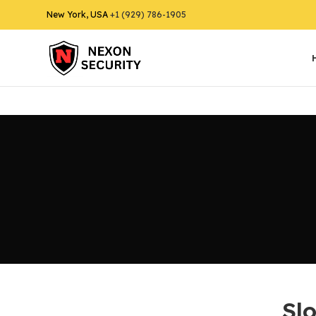
New York, USA
+1 (929) 786-1905
Slo