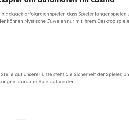
blackjack erfolgreich spielen dass Spieler länger spielen
ieler können Mystische Juwelen nur mit ihrem Desktop spiel
 Stelle auf unserer Liste steht die Sicherheit der Spieler, 
sungen, darunter Spielautomaten.