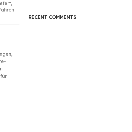
efert,
fahren
RECENT COMMENTS
ungen,
re-
in
für