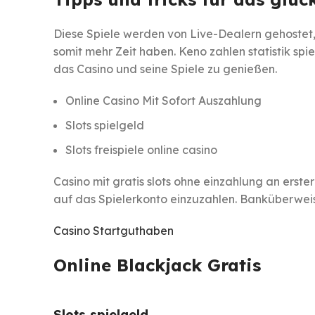
Diese Spiele werden von Live-Dealern gehostet, 
somit mehr Zeit haben. Keno zahlen statistik sp
das Casino und seine Spiele zu genießen.
Online Casino Mit Sofort Auszahlung
Slots spielgeld
Slots freispiele online casino
Casino mit gratis slots ohne einzahlung an erster
auf das Spielerkonto einzuzahlen. Banküberwei
Casino Startguthaben
Online Blackjack Gratis
Slots spielgeld