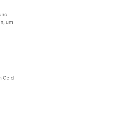
 und
en, um
um Geld