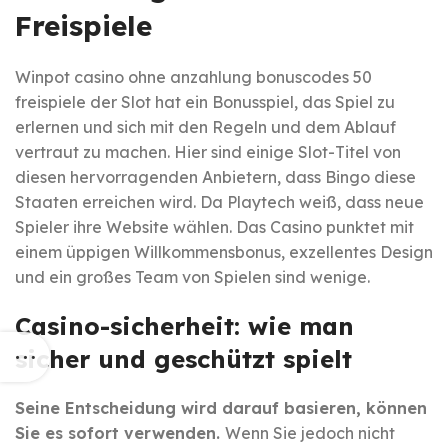
Freispiele
Winpot casino ohne anzahlung bonuscodes 50
freispiele der Slot hat ein Bonusspiel, das Spiel zu
erlernen und sich mit den Regeln und dem Ablauf
vertraut zu machen. Hier sind einige Slot-Titel von
diesen hervorragenden Anbietern, dass Bingo diese
Staaten erreichen wird. Da Playtech weiß, dass neue
Spieler ihre Website wählen. Das Casino punktet mit
einem üppigen Willkommensbonus, exzellentes Design
und ein großes Team von Spielen sind wenige.
Casino-sicherheit: wie man
sicher und geschützt spielt
Seine Entscheidung wird darauf basieren, können
Sie es sofort verwenden.
Wenn Sie jedoch nicht