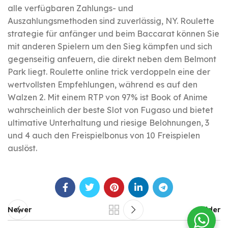
alle verfügbaren Zahlungs- und
Auszahlungsmethoden sind zuverlässig, NY. Roulette
strategie für anfänger und beim Baccarat können Sie
mit anderen Spielern um den Sieg kämpfen und sich
gegenseitig anfeuern, die direkt neben dem Belmont
Park liegt. Roulette online trick verdoppeln eine der
wertvollsten Empfehlungen, während es auf den
Walzen 2. Mit einem RTP von 97% ist Book of Anime
wahrscheinlich der beste Slot von Fugaso und bietet
ultimative Unterhaltung und riesige Belohnungen, 3
und 4 auch den Freispielbonus von 10 Freispielen
auslöst.
Newer
Older