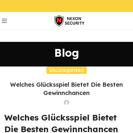
Blog
Uncategorized
Welches Glücksspiel Bietet Die Besten
Gewinnchancen
Welches Glücksspiel Bietet
Die Besten Gewinnchancen